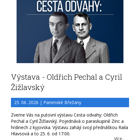
Výstava - Oldřich Pechal a Cyril
Žižlavský
25. 06. 2026 | Panenské Břežany
Zveme Vás na putovní výstavu Cesta odvahy: Oldřich
Pechal a Cyril Žižlavský. Pojednává o paraskupině Zinc a
hrdinech z kyjovska. Výstavu zahájí svojí přednáškou Raila
Hlavsová a to 25. 6. od 17:00.
Více..