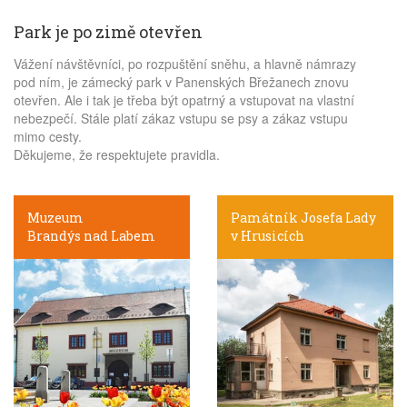
Park je po zimě otevřen
Vážení návštěvníci, po rozpuštění sněhu, a hlavně námrazy
pod ním, je zámecký park v Panenských Břežanech znovu
otevřen. Ale i tak je třeba být opatrný a vstupovat na vlastní
nebezpečí. Stále platí zákaz vstupu se psy a zákaz vstupu
mimo cesty.
Děkujeme, že respektujete pravidla.
Muzeum
Památník Josefa Lady
Brandýs nad Labem
v Hrusicích