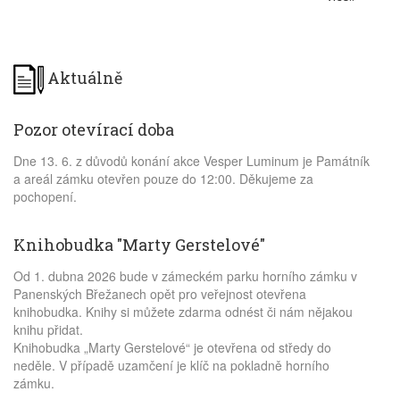
Aktuálně
Pozor otevírací doba
Dne 13. 6. z důvodů konání akce Vesper Luminum je Památník
a areál zámku otevřen pouze do 12:00. Děkujeme za
pochopení.
Knihobudka "Marty Gerstelové"
Od 1. dubna 2026 bude v zámeckém parku horního zámku v
Panenských Břežanech opět pro veřejnost otevřena
knihobudka. Knihy si můžete zdarma odnést či nám nějakou
knihu přidat.
Knihobudka „Marty Gerstelové“ je otevřena od středy do
neděle. V případě uzamčení je klíč na pokladně horního
zámku.