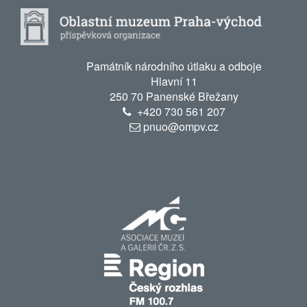
Památník národního útlaku a odboje
Hlavní 11
250 70 Panenské Břežany
+420
730 561 207
pnuo@ompv.cz