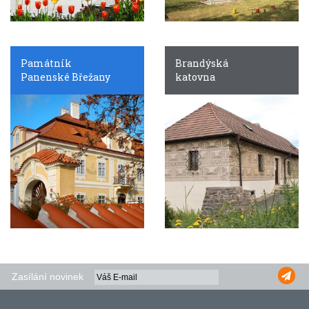
Památník
Brandýská
Panenské Břežany
katovna
Zasílání novinek