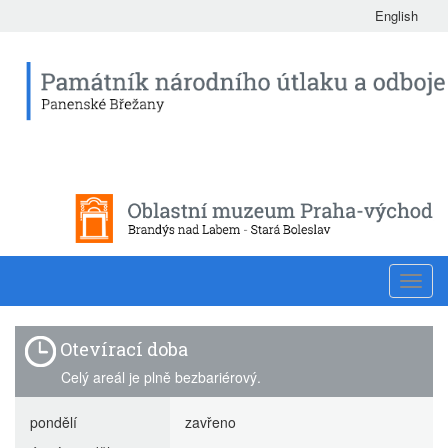
English
Toggl
navig
Otevírací doba
Celý areál je plně bezbariérový.
pondělí
zavřeno