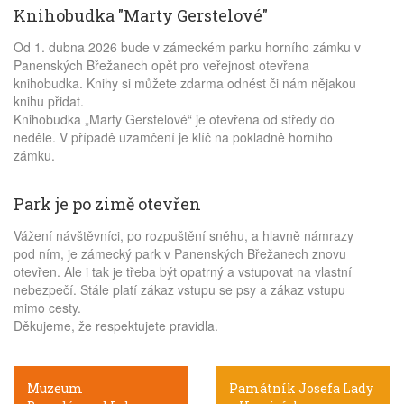
Knihobudka "Marty Gerstelové"
Od 1. dubna 2026 bude v zámeckém parku horního zámku v
Panenských Břežanech opět pro veřejnost otevřena
knihobudka. Knihy si můžete zdarma odnést či nám nějakou
knihu přidat.
Knihobudka „Marty Gerstelové“ je otevřena od středy do
neděle. V případě uzamčení je klíč na pokladně horního
zámku.
Park je po zimě otevřen
Vážení návštěvníci, po rozpuštění sněhu, a hlavně námrazy
pod ním, je zámecký park v Panenských Břežanech znovu
otevřen. Ale i tak je třeba být opatrný a vstupovat na vlastní
nebezpečí. Stále platí zákaz vstupu se psy a zákaz vstupu
mimo cesty.
Děkujeme, že respektujete pravidla.
Muzeum
Památník Josefa Lady