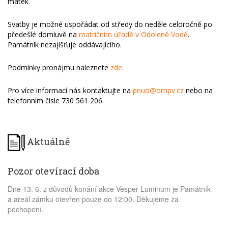
matek.
Svatby je možné uspořádat od středy do neděle celoročně po
předešlé domluvě na
matričním úřadě v Odoleně Vodě
.
Památník nezajišťuje oddávajícího.
Podmínky pronájmu naleznete
zde
.
Pro více informací nás kontaktujte na
pnuo@ompv.cz
nebo na
telefonním čísle 730 561 206.
Aktuálně
Pozor otevírací doba
Dne 13. 6. z důvodů konání akce Vesper Luminum je Památník
a areál zámku otevřen pouze do 12:00. Děkujeme za
pochopení.