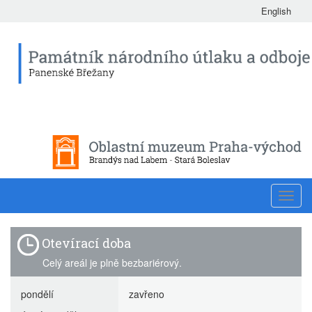
English
Toggl
navig
Otevírací doba
Celý areál je plně bezbariérový.
pondělí
zavřeno