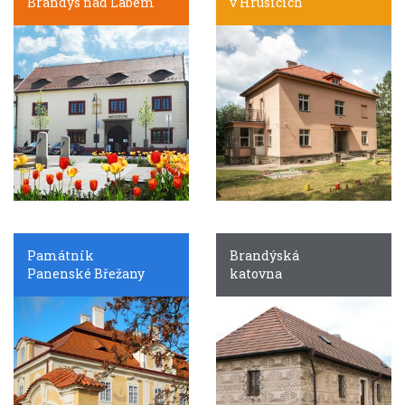
Brandýs nad Labem
v Hrusicích
Památník
Brandýská
Panenské Břežany
katovna