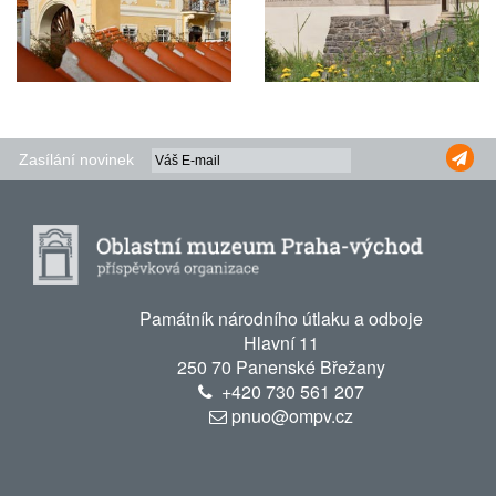
Zasílání novinek
Památník národního útlaku a odboje
Hlavní 11
250 70 Panenské Břežany
+420
730 561 207
pnuo@ompv.cz