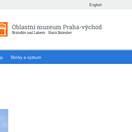
English
op
Sbírky a výzkum