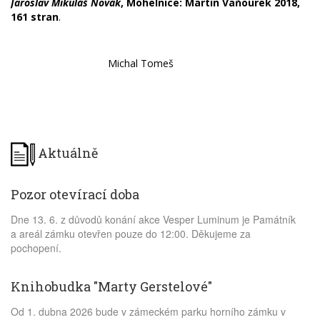
Jaroslav Mikuláš Novák
, Mohelnice: Martin Vaňourek 2018,
161 stran
.
Michal Tomeš
Aktuálně
Pozor otevírací doba
Dne 13. 6. z důvodů konání akce Vesper Luminum je Památník
a areál zámku otevřen pouze do 12:00. Děkujeme za
pochopení.
Knihobudka "Marty Gerstelové"
Od 1. dubna 2026 bude v zámeckém parku horního zámku v