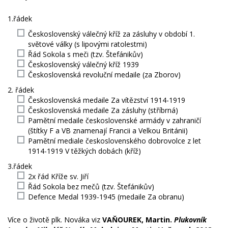
1.řádek
Československý válečný kříž za zásluhy v období 1.
světové války (s lipovými ratolestmi)
Řád Sokola s meči (tzv. Štefánikův)
Československý válečný kříž 1939
Československá revoluční medaile (za Zborov)
2. řádek
Československá medaile Za vítězství 1914-1919
Československá medaile Za zásluhy (stříbrná)
Pamětní medaile československé armády v zahraničí
(štítky F a VB znamenají Francii a Velkou Británii)
Pamětní mediale československého dobrovolce z let
1914-1919 V těžkých dobách (kříž)
3.řádek
2x řád Kříže sv. Jiří
Řád Sokola bez mečů (tzv. Štefánikův)
Defence Medal 1939-1945 (medaile Za obranu)
Více o životě plk. Nováka viz
VAŇOUREK, Martin.
Plukovník