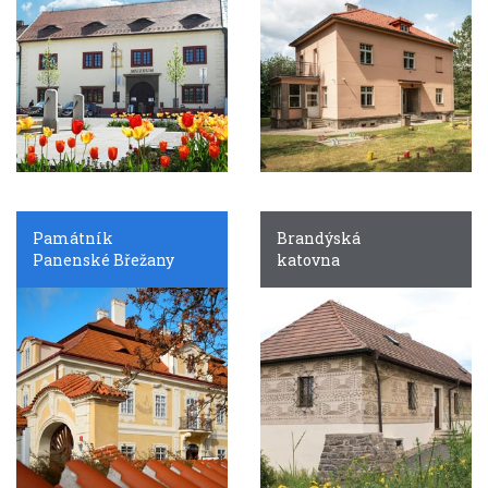
Památník
Brandýská
Panenské Břežany
katovna