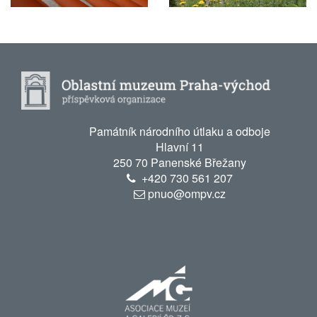
Památník národního útlaku a odboje
Hlavní 11
250 70 Panenské Břežany
+420
730 561 207
pnuo@ompv.cz