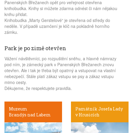
Panenských Břežanech opět pro veřejnost otevřena
knihobudka. Knihy si můžete zdarma odnést či nám nějakou
knihu přidat.
Knihobudka „Marty Gerstelové“ je otevřena od středy do
neděle. V případě uzamčení je klíč na pokladně horního
zámku.
Park je po zimě otevřen
Vážení návštěvníci, po rozpuštění sněhu, a hlavně námrazy
pod ním, je zámecký park v Panenských Břežanech znovu
otevřen. Ale i tak je třeba být opatrný a vstupovat na vlastní
nebezpečí. Stále platí zákaz vstupu se psy a zákaz vstupu
mimo cesty.
Děkujeme, že respektujete pravidla.
Muzeum
Památník Josefa Lady
Brandýs nad Labem
v Hrusicích