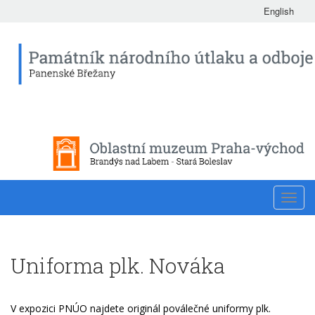
English
Toggl
navig
Uniforma plk. Nováka
V expozici PNÚO najdete originál poválečné uniformy plk.