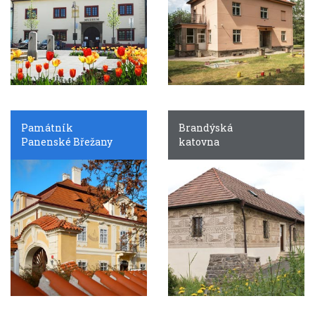
Památník
Brandýská
Panenské Břežany
katovna