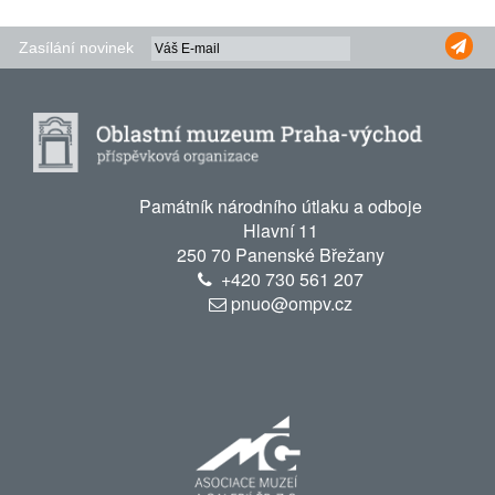
Zasílání novinek
Památník národního útlaku a odboje
Hlavní 11
250 70 Panenské Břežany
+420
730 561 207
pnuo@ompv.cz