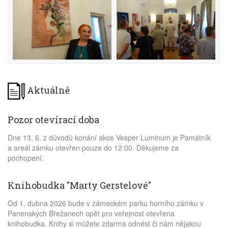
Aktuálně
Pozor otevírací doba
Dne 13. 6. z důvodů konání akce Vesper Luminum je Památník
a areál zámku otevřen pouze do 12:00. Děkujeme za
pochopení.
Knihobudka "Marty Gerstelové"
Od 1. dubna 2026 bude v zámeckém parku horního zámku v
Panenských Břežanech opět pro veřejnost otevřena
knihobudka. Knihy si můžete zdarma odnést či nám nějakou