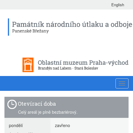
English
Toggl
navig
Otevírací doba
Celý areál je plně bezbariérový.
pondělí
zavřeno