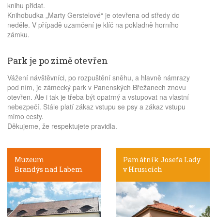
knihu přidat.
Knihobudka „Marty Gerstelové“ je otevřena od středy do
neděle. V případě uzamčení je klíč na pokladně horního
zámku.
Park je po zimě otevřen
Vážení návštěvníci, po rozpuštění sněhu, a hlavně námrazy
pod ním, je zámecký park v Panenských Břežanech znovu
otevřen. Ale i tak je třeba být opatrný a vstupovat na vlastní
nebezpečí. Stále platí zákaz vstupu se psy a zákaz vstupu
mimo cesty.
Děkujeme, že respektujete pravidla.
Muzeum
Památník Josefa Lady
Brandýs nad Labem
v Hrusicích