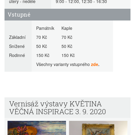
úterý - neděle
9:00 - 12:00, 12:30 - 16:30
Vstupné
Památník Kaple
Základní
70 Kč 70 Kč
Snížené
50 Kč 50 Kč
Rodinné
150 Kč 150 Kč
Všechny varianty vstupného
zde
.
Vernisáž výstavy KVĚTINA
VĚČNÁ INSPIRACE 3. 9. 2020