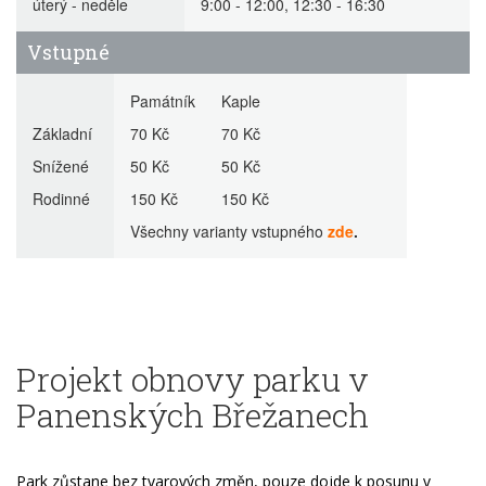
úterý - neděle
9:00 - 12:00, 12:30 - 16:30
Vstupné
Památník Kaple
Základní
70 Kč 70 Kč
Snížené
50 Kč 50 Kč
Rodinné
150 Kč 150 Kč
Všechny varianty vstupného
zde
.
Projekt obnovy parku v
Panenských Břežanech
Park zůstane bez tvarových změn, pouze dojde k posunu v