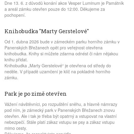
Dne 13. 6. z důvodů konání akce Vesper Luminum je Památník
a areál zámku otevřen pouze do 12:00. Děkujeme za
pochopení.
Knihobudka "Marty Gerstelové"
Od 1. dubna 2026 bude v zámeckém parku horního zámku v
Panenských Břežanech opět pro veřejnost otevřena
knihobudka. Knihy si můžete zdarma odnést či nám nějakou
knihu přidat.
Knihobudka „Marty Gerstelové“ je otevřena od středy do
neděle. V případě uzamčení je klíč na pokladně horního
zámku.
Park je po zimě otevřen
Vážení návštěvníci, po rozpuštění sněhu, a hlavně námrazy
pod ním, je zámecký park v Panenských Břežanech znovu
otevřen. Ale i tak je třeba být opatrný a vstupovat na vlastní
nebezpečí. Stále platí zákaz vstupu se psy a zákaz vstupu
mimo cesty.
Děkujeme, že respektujete pravidla.