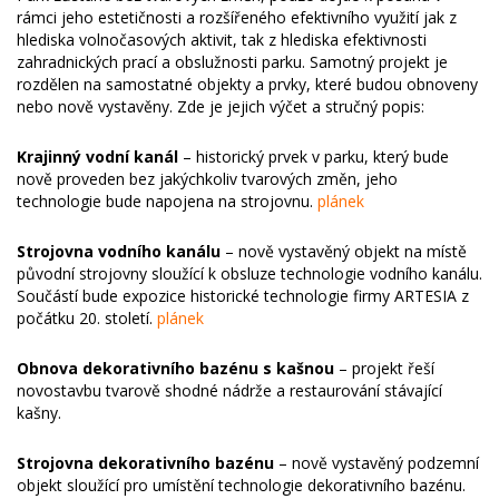
rámci jeho estetičnosti a rozšířeného efektivního využití jak z
hlediska volnočasových aktivit, tak z hlediska efektivnosti
zahradnických prací a obslužnosti parku. Samotný projekt je
rozdělen na samostatné objekty a prvky, které budou obnoveny
nebo nově vystavěny. Zde je jejich výčet a stručný popis:
Krajinný vodní kanál
– historický prvek v parku, který bude
nově proveden bez jakýchkoliv tvarových změn, jeho
technologie bude napojena na strojovnu.
plánek
Strojovna vodního kanálu
– nově vystavěný objekt na místě
původní strojovny sloužící k obsluze technologie vodního kanálu.
Součástí bude expozice historické technologie firmy ARTESIA z
počátku 20. století.
plánek
Obnova dekorativního bazénu s kašnou
– projekt řeší
novostavbu tvarově shodné nádrže a restaurování stávající
kašny.
Strojovna dekorativního bazénu
– nově vystavěný podzemní
objekt sloužící pro umístění technologie dekorativního bazénu.