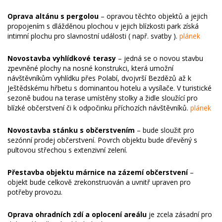
Oprava altánu s pergolou
– opravou těchto objektů a jejich
propojením s dlážděnou plochou v jejich blízkosti park získá
intimní plochu pro slavnostní události ( např. svatby ).
plánek
Novostavba vyhlídkové terasy
– jedná se o novou stavbu
zpevněné plochy na nosné konstrukci, která umožní
návštěvníkům vyhlídku přes Polabí, dvojvrší Bezdězů až k
Ještědskému hřbetu s dominantou hotelu a vysílače. V turistické
sezoně budou na terase umístěny stolky a židle sloužící pro
blízké občerstvení či k odpočinku příchozích návštěvníků.
plánek
Novostavba stánku s občerstvením
– bude sloužit pro
sezónní prodej občerstvení. Povrch objektu bude dřevěný s
pultovou střechou s extenzivní zelení.
Přestavba objektu márnice na zázemí občerstvení
–
objekt bude celkově zrekonstruován a uvnitř upraven pro
potřeby provozu.
Oprava ohradních zdí a oplocení areálu
je zcela zásadní pro