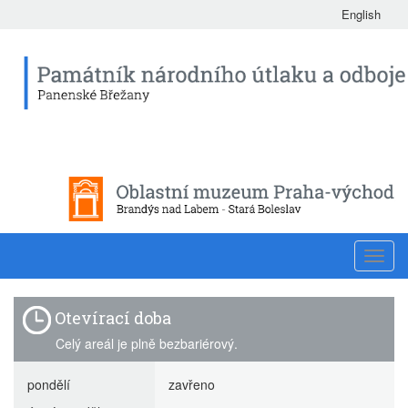
English
Toggl
navig
Otevírací doba
Celý areál je plně bezbariérový.
pondělí
zavřeno