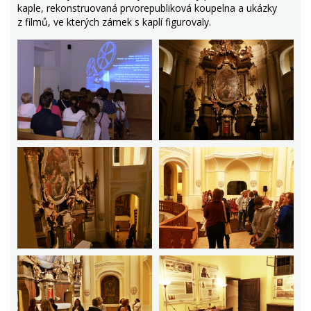
kaple, rekonstruovaná prvorepubliková koupelna a ukázky
z filmů, ve kterých zámek s kaplí figurovaly.