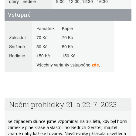
úterý - neděle
9:00 - 12:00, 12:30 - 16:30
Vstupné
Památník Kaple
Základní
70 Kč 70 Kč
Snížené
50 Kč 50 Kč
Rodinné
150 Kč 150 Kč
Všechny varianty vstupného
zde
.
Noční prohlídky 21. a 22. 7. 2023
Se západem slunce jsme vzpomínali na 30. léta, kdy byl horní
zámek v plné kráse a vlastnil ho Bedřich Gerstel, majitel
známé nábytkářské továrny. Návštěvníky přilákala osvětlená