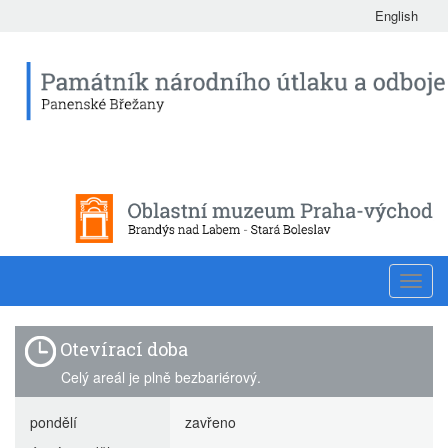
English
Toggl
navig
Otevírací doba
Celý areál je plně bezbariérový.
pondělí
zavřeno