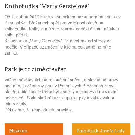
Knihobudka "Marty Gerstelové"
Od 1. dubna 2026 bude v zámeckém parku horního zámku v
Panenských Břežanech opět pro veřejnost otevřena
knihobudka. Knihy si můžete zdarma odnést či nám nějakou
knihu přidat.
Knihobudka „Marty Gerstelové“ je otevřena od středy do
neděle. V případě uzamčení je klíč na pokladně horního
zámku.
Park je po zimě otevřen
Vážení návštěvníci, po rozpuštění sněhu, a hlavně námrazy
pod ním, je zámecký park v Panenských Břežanech znovu
otevřen. Ale i tak je třeba být opatrný a vstupovat na vlastní
nebezpečí. Stále platí zákaz vstupu se psy a zákaz vstupu
mimo cesty.
Děkujeme, že respektujete pravidla.
Muzeum
Památník Josefa Lady