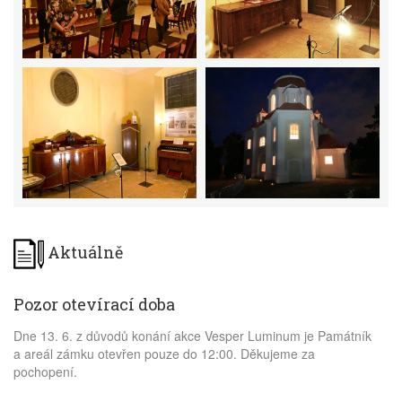
Aktuálně
Pozor otevírací doba
Dne 13. 6. z důvodů konání akce Vesper Luminum je Památník
a areál zámku otevřen pouze do 12:00. Děkujeme za
pochopení.