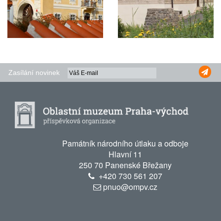
Zasílání novinek
Památník národního útlaku a odboje
Hlavní 11
250 70 Panenské Břežany
+420
730 561 207
pnuo@ompv.cz