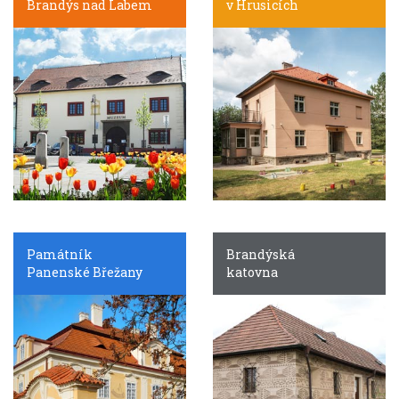
Brandýs nad Labem
v Hrusicích
Památník
Brandýská
Panenské Břežany
katovna