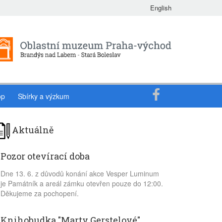
English
op
Sbírky a výzkum
Aktuálně
Pozor otevírací doba
Dne 13. 6. z důvodů konání akce Vesper Luminum
je Památník a areál zámku otevřen pouze do 12:00.
Děkujeme za pochopení.
Knihobudka "Marty Gerstelové"