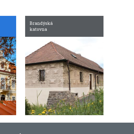
Brandýská
katovna