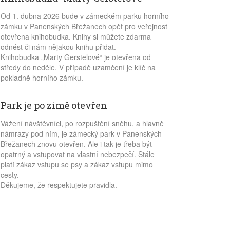
Od 1. dubna 2026 bude v zámeckém parku horního
zámku v Panenských Břežanech opět pro veřejnost
otevřena knihobudka. Knihy si můžete zdarma
odnést či nám nějakou knihu přidat.
Knihobudka „Marty Gerstelové“ je otevřena od
středy do neděle. V případě uzamčení je klíč na
pokladně horního zámku.
Park je po zimě otevřen
Vážení návštěvníci, po rozpuštění sněhu, a hlavně
námrazy pod ním, je zámecký park v Panenských
Břežanech znovu otevřen. Ale i tak je třeba být
opatrný a vstupovat na vlastní nebezpečí. Stále
platí zákaz vstupu se psy a zákaz vstupu mimo
cesty.
Děkujeme, že respektujete pravidla.