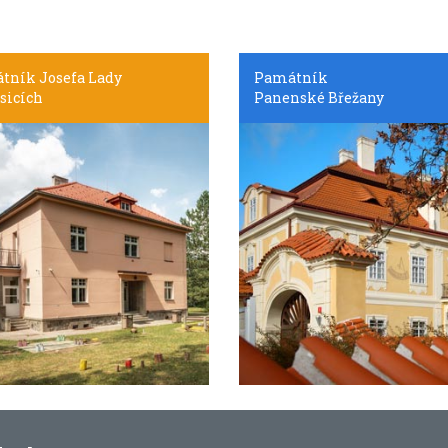
tník Josefa Lady
Památník
sicích
Panenské Břežany