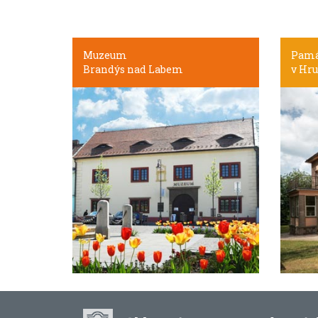
Muzeum
Pamá
Brandýs nad Labem
v Hru