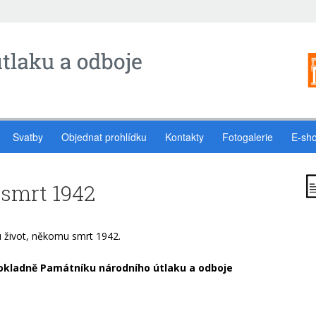
Svatby
Objednat prohlídku
Kontakty
Fotogalerie
E-sh
smrt 1942
 život, někomu smrt 1942.
 pokladně Památníku národního útlaku a odboje