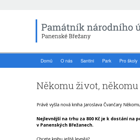
Domů
O nás
Santini
Park
Pro školy
Někomu život, někomu 
Právě vyšla nová kniha Jaroslava Čvančary Někomu
Nejlevnější na trhu za 800 Kč je k dostání na
v Panenských Břežanech.
Chcete knihu ještě levněji?