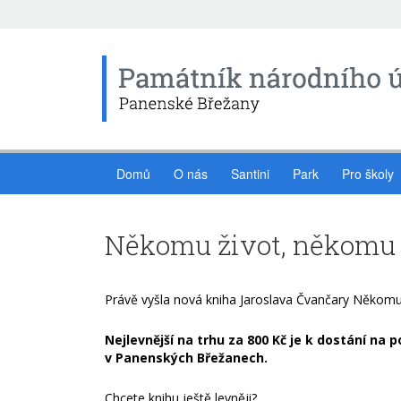
Domů
O nás
Santini
Park
Pro školy
Někomu život, někomu 
Právě vyšla nová kniha Jaroslava Čvančary Někomu
Nejlevnější na trhu za 800 Kč je k dostání na
v Panenských Břežanech.
Chcete knihu ještě levněji?