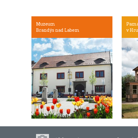
Muzeum
Pamá
Brandýs nad Labem
v Hru