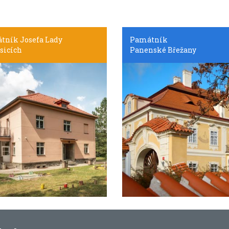
tník Josefa Lady
Památník
sicích
Panenské Břežany