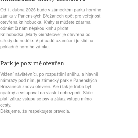
Od 1. dubna 2026 bude v zámeckém parku horního
zámku v Panenských Břežanech opět pro veřejnost
otevřena knihobudka. Knihy si můžete zdarma
odnést či nám nějakou knihu přidat.
Knihobudka „Marty Gerstelové“ je otevřena od
středy do neděle. V případě uzamčení je klíč na
pokladně horního zámku.
Park je po zimě otevřen
Vážení návštěvníci, po rozpuštění sněhu, a hlavně
námrazy pod ním, je zámecký park v Panenských
Břežanech znovu otevřen. Ale i tak je třeba být
opatrný a vstupovat na vlastní nebezpečí. Stále
platí zákaz vstupu se psy a zákaz vstupu mimo
cesty.
Děkujeme, že respektujete pravidla.