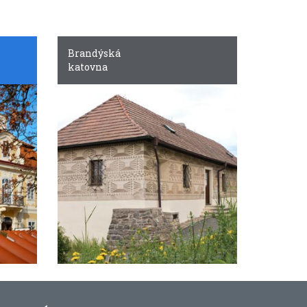
Brandýská
katovna