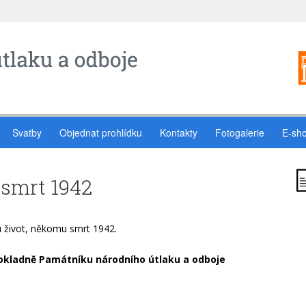
Svatby
Objednat prohlídku
Kontakty
Fotogalerie
E-sh
smrt 1942
 život, někomu smrt 1942.
 pokladně Památníku národního útlaku a odboje