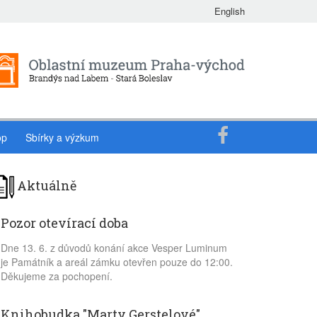
English
op
Sbírky a výzkum
Aktuálně
Pozor otevírací doba
Dne 13. 6. z důvodů konání akce Vesper Luminum
je Památník a areál zámku otevřen pouze do 12:00.
Děkujeme za pochopení.
Knihobudka "Marty Gerstelové"