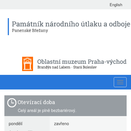
English
Toggl
navig
Otevírací doba
Celý areál je plně bezbariérový.
pondělí
zavřeno