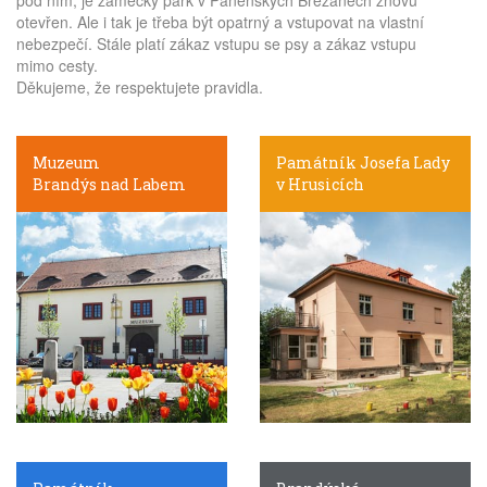
otevřen. Ale i tak je třeba být opatrný a vstupovat na vlastní
nebezpečí. Stále platí zákaz vstupu se psy a zákaz vstupu
mimo cesty.
Děkujeme, že respektujete pravidla.
Muzeum
Památník Josefa Lady
Brandýs nad Labem
v Hrusicích