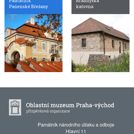
Památník
Brandýská
Panenské Břežany
katovna
Památník národního útlaku a odboje
Hlavní 11