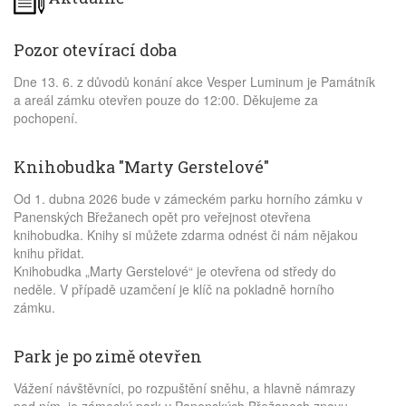
Pozor otevírací doba
Dne 13. 6. z důvodů konání akce Vesper Luminum je Památník
a areál zámku otevřen pouze do 12:00. Děkujeme za
pochopení.
Knihobudka "Marty Gerstelové"
Od 1. dubna 2026 bude v zámeckém parku horního zámku v
Panenských Břežanech opět pro veřejnost otevřena
knihobudka. Knihy si můžete zdarma odnést či nám nějakou
knihu přidat.
Knihobudka „Marty Gerstelové“ je otevřena od středy do
neděle. V případě uzamčení je klíč na pokladně horního
zámku.
Park je po zimě otevřen
Vážení návštěvníci, po rozpuštění sněhu, a hlavně námrazy
pod ním, je zámecký park v Panenských Břežanech znovu