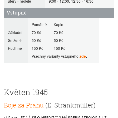
úterý - neděle
9:00 - 12:00, 12:30 - 16:30
Vstupné
Památník Kaple
Základní
70 Kč 70 Kč
Snížené
50 Kč 50 Kč
Rodinné
150 Kč 150 Kč
Všechny varianty vstupného
zde
.
Květen 1945
Boje za Prahu
(E. Strankmüller)
/ ! Pozn.: JEDNÁ SE O NEEDITOVANÝ PŘEPIS STROJOPISU Z