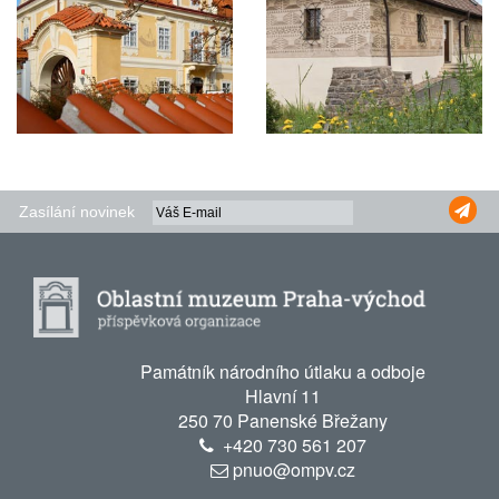
Zasílání novinek
Památník národního útlaku a odboje
Hlavní 11
250 70 Panenské Břežany
+420
730 561 207
pnuo@ompv.cz