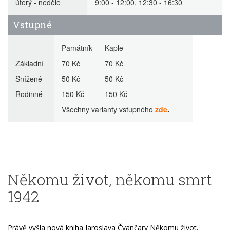
úterý - neděle
9:00 - 12:00, 12:30 - 16:30
Vstupné
Památník Kaple
Základní
70 Kč 70 Kč
Snížené
50 Kč 50 Kč
Rodinné
150 Kč 150 Kč
Všechny varianty vstupného
zde
.
Někomu život, někomu smrt
1942
Právě vyšla nová kniha Jaroslava Čvančary Někomu život,