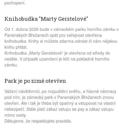
pochopení.
Knihobudka "Marty Gerstelové"
Od 1. dubna 2026 bude v zámeckém parku horního zámku v
Panenských Břežanech opět pro veřejnost otevřena
knihobudka. Knihy si můžete zdarma odnést či nám nějakou
knihu přidat.
Knihobudka „Marty Gerstelové“ je otevřena od středy do
neděle. V případě uzamčení je klíč na pokladně horního
zámku.
Park je po zimě otevřen
Vážení návštěvníci, po rozpuštění sněhu, a hlavně námrazy
pod ním, je zámecký park v Panenských Břežanech znovu
otevřen. Ale i tak je třeba být opatrný a vstupovat na vlastní
nebezpečí. Stále platí zákaz vstupu se psy a zákaz vstupu
mimo cesty.
Děkujeme, že respektujete pravidla.