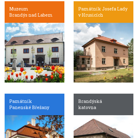
Muzeum
Památník Josefa Lady
Brandýs nad Labem
v Hrusicích
Památník
Brandýská
Panenské Břežany
katovna