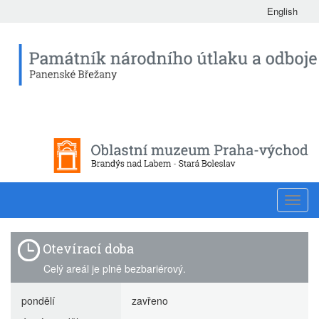
English
Toggl
navig
Otevírací doba
Celý areál je plně bezbariérový.
pondělí
zavřeno