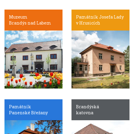
Muzeum
Památník Josefa Lady
Brandýs nad Labem
v Hrusicích
Památník
Brandýská
Panenské Břežany
katovna