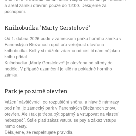
a areál zámku otevřen pouze do 12:00. Děkujeme za
pochopení.
Knihobudka "Marty Gerstelové"
Od 1. dubna 2026 bude v zámeckém parku horního zámku v
Panenských Břežanech opět pro veřejnost otevřena
knihobudka. Knihy si můžete zdarma odnést či nám nějakou
knihu přidat.
Knihobudka „Marty Gerstelové“ je otevřena od středy do
neděle. V případě uzamčení je klíč na pokladně horního
zámku.
Park je po zimě otevřen
Vážení návštěvníci, po rozpuštění sněhu, a hlavně námrazy
pod ním, je zámecký park v Panenských Břežanech znovu
otevřen. Ale i tak je třeba být opatrný a vstupovat na vlastní
nebezpečí. Stále platí zákaz vstupu se psy a zákaz vstupu
mimo cesty.
Děkujeme, že respektujete pravidla.