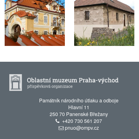
Památník národního útlaku a odboje
Hlavní 11
250 70 Panenské Břežany
+420
730 561 207
pnuo@ompv.cz