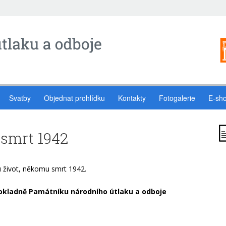
Svatby
Objednat prohlídku
Kontakty
Fotogalerie
E-sh
smrt 1942
 život, někomu smrt 1942.
 pokladně Památníku národního útlaku a odboje