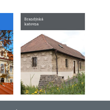
Brandýská
katovna