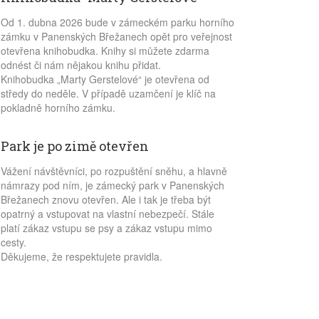
Od 1. dubna 2026 bude v zámeckém parku horního
zámku v Panenských Břežanech opět pro veřejnost
otevřena knihobudka. Knihy si můžete zdarma
odnést či nám nějakou knihu přidat.
Knihobudka „Marty Gerstelové“ je otevřena od
středy do neděle. V případě uzamčení je klíč na
pokladně horního zámku.
Park je po zimě otevřen
Vážení návštěvníci, po rozpuštění sněhu, a hlavně
námrazy pod ním, je zámecký park v Panenských
Břežanech znovu otevřen. Ale i tak je třeba být
opatrný a vstupovat na vlastní nebezpečí. Stále
platí zákaz vstupu se psy a zákaz vstupu mimo
cesty.
Děkujeme, že respektujete pravidla.