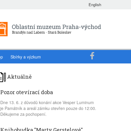
English
op
Sbírky a výzkum
Aktuálně
Pozor otevírací doba
Dne 13. 6. z důvodů konání akce Vesper Luminum
je Památník a areál zámku otevřen pouze do 12:00.
Děkujeme za pochopení.
Knihobudka "Marty Gerstelové"