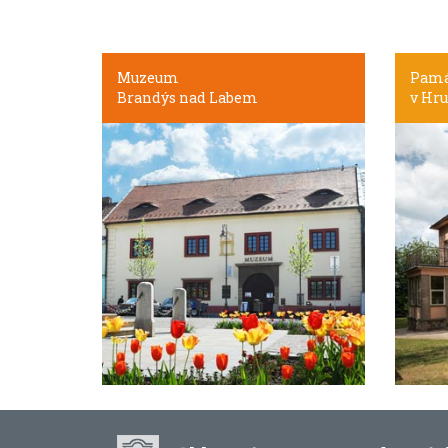
Muzeum
Pamá
Brandýs nad Labem
v Hru