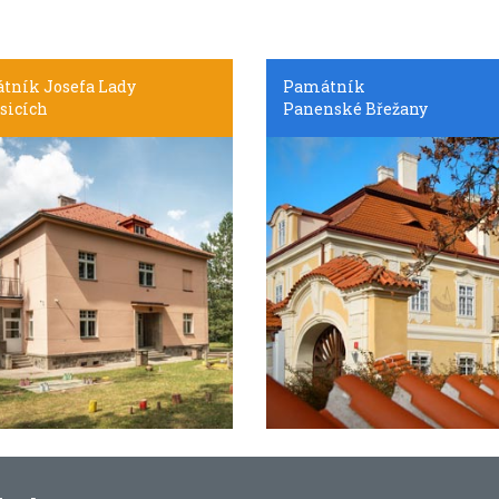
tník Josefa Lady
Památník
sicích
Panenské Břežany