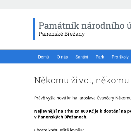
Domů
O nás
Santini
Park
Pro školy
Někomu život, někomu 
Právě vyšla nová kniha Jaroslava Čvančary Někomu
Nejlevnější na trhu za 800 Kč je k dostání na
v Panenských Břežanech.
Chcete knihu ještě levněji?