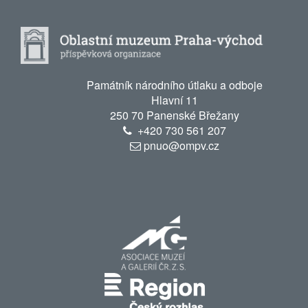
Památník národního útlaku a odboje
Hlavní 11
250 70 Panenské Břežany
+420
730 561 207
pnuo@ompv.cz