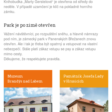
Knihobudka „Marty Gerstelové“ je otevřena od středy do
neděle. V případě uzamčení je klíč na pokladně horního
zámku.
Park je po zimě otevřen
Vážení návštěvníci, po rozpuštění sněhu, a hlavně námrazy
pod ním, je zámecký park v Panenských Břežanech znovu
otevřen. Ale i tak je třeba být opatrný a vstupovat na vlastní
nebezpečí. Stále platí zákaz vstupu se psy a zákaz vstupu
mimo cesty.
Děkujeme, že respektujete pravidla.
Muzeum
Památník Josefa Lady
Brandýs nad Labem
v Hrusicích