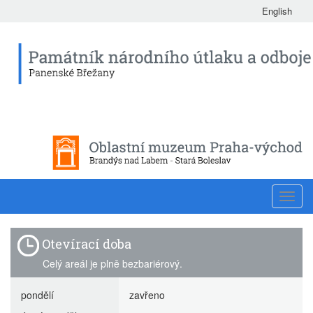
English
Toggl
navig
Otevírací doba
Celý areál je plně bezbariérový.
pondělí
zavřeno