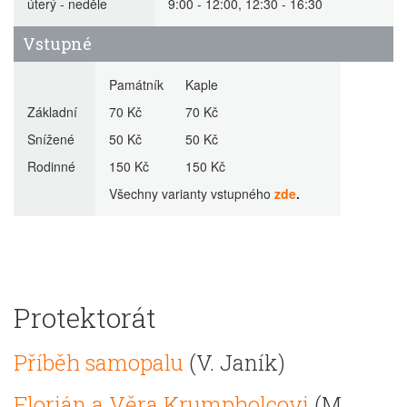
úterý - neděle
9:00 - 12:00, 12:30 - 16:30
Vstupné
Památník Kaple
Základní
70 Kč 70 Kč
Snížené
50 Kč 50 Kč
Rodinné
150 Kč 150 Kč
Všechny varianty vstupného
zde
.
Protektorát
Příběh samopalu
(V. Janík)
Florián a Věra Krumpholcovi
(M.