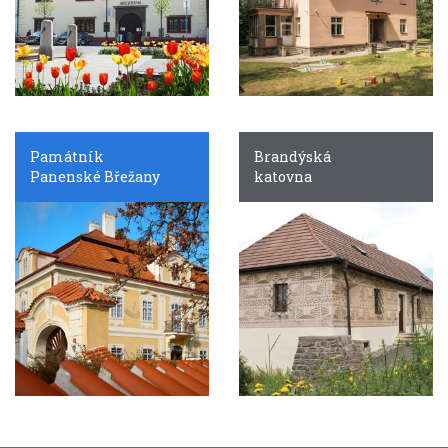
Památník
Brandýská
Panenské Břežany
katovna